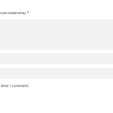
поля помечены
*
t time I comment.