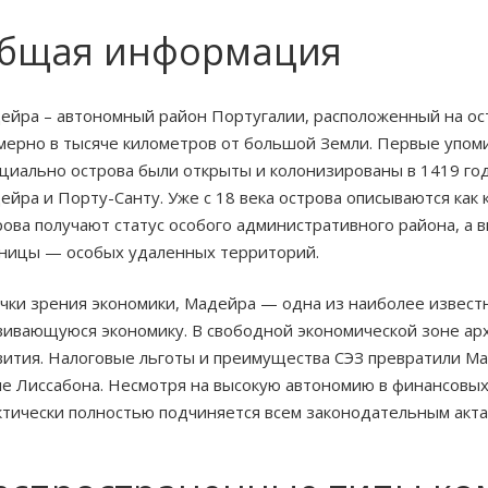
бщая информация
ейра – автономный район Португалии, расположенный на ост
мерно в тысяче километров от большой Земли. Первые упомин
циально острова были открыты и колонизированы в 1419 год
ейра и Порту-Санту. Уже с 18 века острова описываются как 
рова получают статус особого административного района, а в
ницы — особых удаленных территорий.
очки зрения экономики, Мадейра — одна из наиболее извес
вивающуюся экономику. В свободной экономической зоне ар
вития. Налоговые льготы и преимущества СЭЗ превратили Ма
ле Лиссабона. Несмотря на высокую автономию в финансовых
ктически полностью подчиняется всем законодательным акт