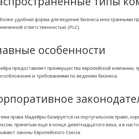
аспространенные типы к
более удобная форма для ведения бизнеса иностранными п
аниченной ответственностью (
PLC).
лавные особенности
ейра предоставляет преимущества европейской компании, пр
огообложения и требованиями по ведению бизнеса.
орпоративное законодате
тема права Мадейры базируется на португальском праве, ко
ексом, принятым еще в конце девятнадцатого века, а в нас
зывают законы Европейского Союза.