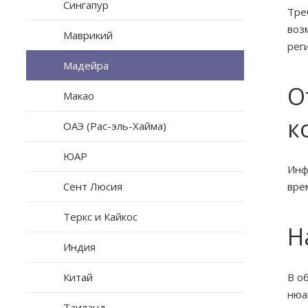
Сингапур
Тре
воз
Маврикий
рег
Мадейра
О
Макао
к
ОАЭ (Рас-эль-Хайма)
ЮАР
Инф
Сент Люсия
вре
Теркс и Кайкос
Н
Индия
Китай
В о
нюа
Таиланд