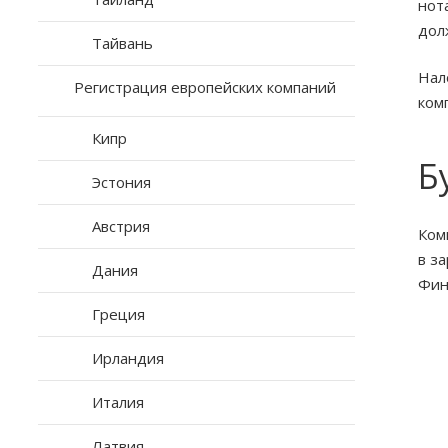
нот
дол
Тайвань
Нал
Регистрация европейских компаний
ком
Кипр
Б
Эстония
Австрия
Ком
в з
Дания
Фин
Греция
Ирландия
Италия
Латвия