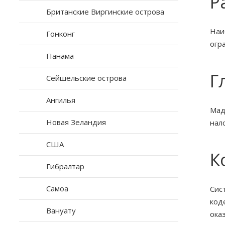
Р
Британские Виргинские острова
Наи
Гонконг
огр
Панама
Г
Сейшельские острова
Ангилья
Мад
Новая Зеландия
нал
США
К
Гибралтар
Самоа
Сис
код
Вануату
ока