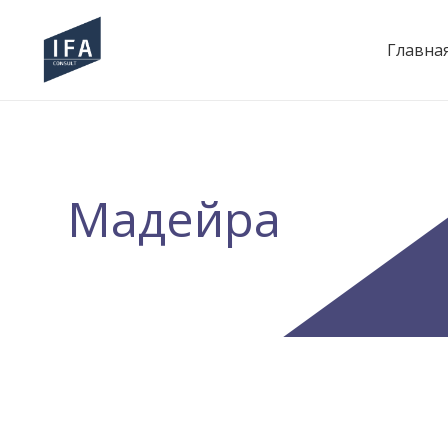
Главна
Мадейра