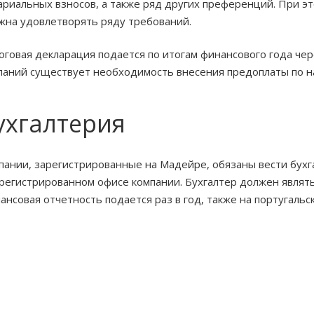
ариальных взносов, а также ряд других преференций. При э
жна удовлетворять ряду требований.
оговая декларация подается по итогам финансового года чер
паний существует необходимость внесения предоплаты по на
ухгалтерия
пании, зарегистрированные на Мадейре, обязаны вести бухга
арегистрированном офисе компании. Бухгалтер должен являть
ансовая отчетность подается раз в год, также на португальс