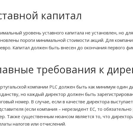
ставной капитал
имальный уровень уставного капитала не установлен, но дл
ановлены пороги минимальной стоимости акций. Для компани
 евро. Капитал должен быть внесен до окончания первого фи
лавные требования к дир
ортугальской компании
PLC
должен быть как минимум один ди
жданству, но каждый директор должен быть зарегистрирован
оговый номер. В случае, если в качестве директора выступа
дставителя (если компания – нерезидент ЕС, то обязательно
ер. Также существенным нюансом является то, что директора
платы налогов или отчислений.