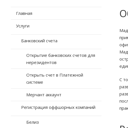
О
Главная
Услуги
Мад
при
Банковский счета
офи
Мад
Открытие банковских счетов для
ост
нерезидентов
еди
Открыть счет в Платежной
С т
системе
раз
раз
Мерчант аккаунт
пос
Регистрация оффшорных компаний
пра
Белиз