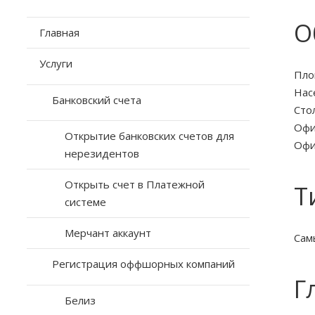
О
Главная
Услуги
Пло
Нас
Банковский счета
Сто
Oфи
Открытие банковских счетов для
Oфи
нерезидентов
Открыть счет в Платежной
Т
системе
Мерчант аккаунт
Сам
Регистрация оффшорных компаний
Г
Белиз