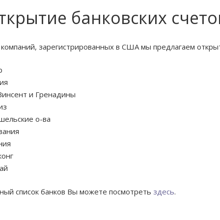
ткрытие банковских счето
 компаний, зарегистрированных в США мы предлагаем открыт
р
ия
 Винсент и Гренадины
из
шельские о-ва
зания
ния
конг
ай
ный список банков Вы можете посмотреть
здесь
.