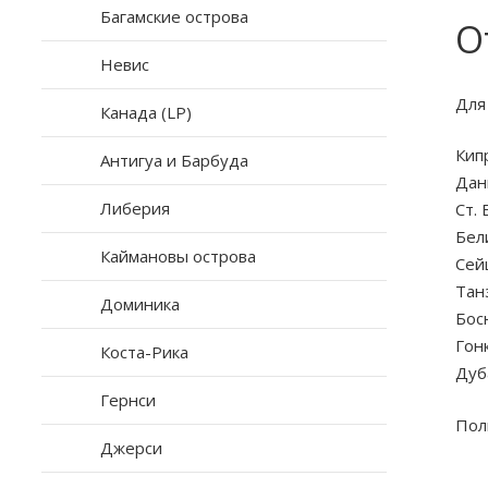
Багамские острова
О
Невис
Для
Канада (LP)
Кип
Антигуа и Барбуда
Дан
Либерия
Ст.
Бел
Каймановы острова
Сей
Tан
Доминика
Бос
Гон
Коста-Рика
Дуб
Гернси
Пол
Джерси