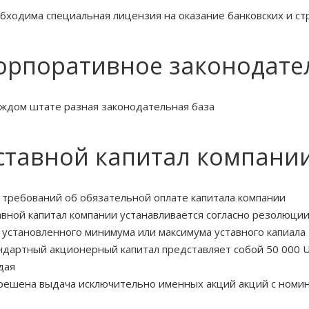
бходима специальная лицензия на оказание банковских и ст
орпоративное законодате
аждом штате разная законодательная база
ставной капитал компани
 требований об обязательной оплате капитала компании
авной капитал компании устанавливается согласно резолюци
 установленного минимума или максимума уставного капиала
ндартный акционерный капитал представляет собой 50 000 
дая
решена выдача исключительно именных акций акций с номи