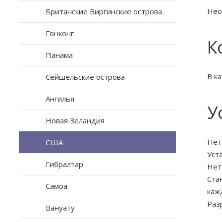
Нео
Британские Виргинские острова
Гонконг
К
Панама
В к
Сейшельские острова
Ангилья
У
Новая Зеландия
Нет
США
Уст
Гибралтар
Нет
Ста
Самоа
каж
Раз
Вануату