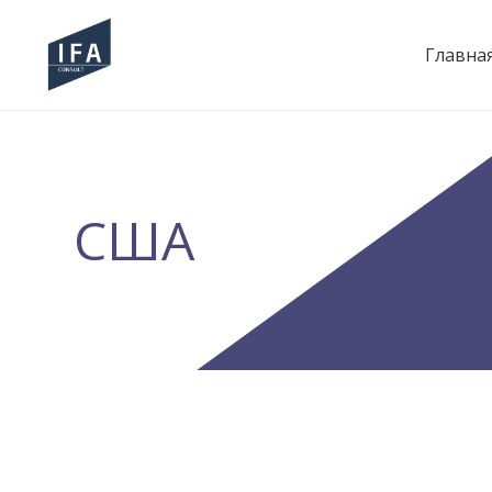
Главна
США