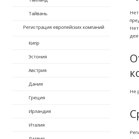
Нет
Тайвань
пре
Регистрация европейских компаний
Нет
дея
Кипр
О
Эстония
к
Австрия
Дания
Не 
Греция
С
Ирландия
Италия
Рег
Латвия