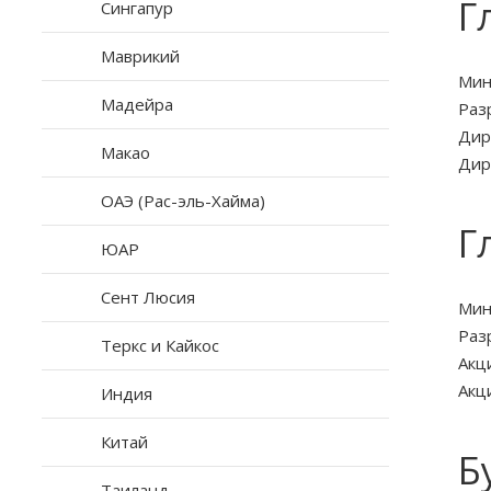
Г
Сингапур
Маврикий
Мин
Мадейра
Раз
Дир
Макао
Дир
ОАЭ (Рас-эль-Хайма)
Г
ЮАР
Сент Люсия
Мин
Раз
Теркс и Кайкос
Акц
Акц
Индия
Китай
Б
Таиланд