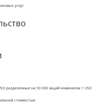
раховых услуг
льство
и
и
USD разделенные на 50 000 акций номиналом 1 USD
нальной стоимостью