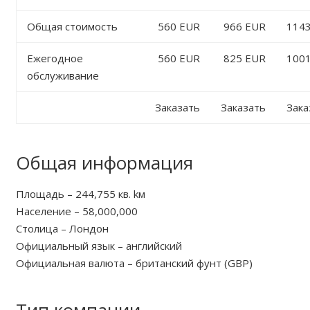
Общая стоимость
560 EUR
966 EUR
114
Ежегодное
560 EUR
825 EUR
100
обслуживание
Заказать
Заказать
Зака
Общая информация
Площадь – 244,755 кв. kм
Население – 58,000,000
Столица – Лондон
Oфициальный язык – английский
Oфициальная валюта – британский фунт (GBP)